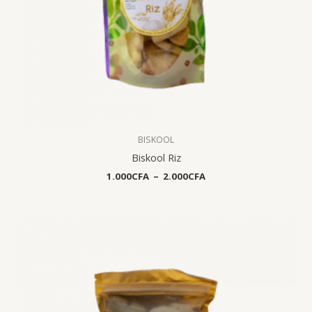
BISKOOL
Biskool Riz
1.000
CFA
–
2.000
CFA
Plage
de
prix :
1.000CFA
à
2.000CFA