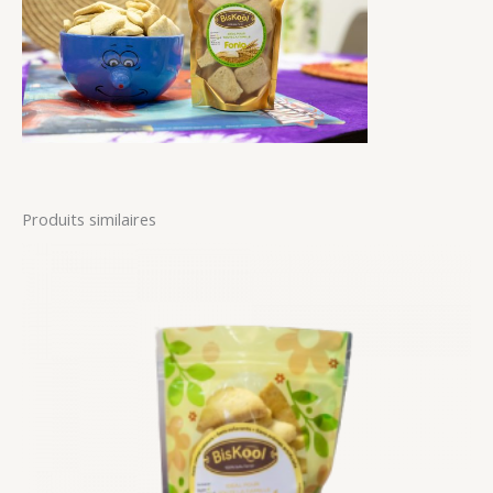
Produits similaires
Plage
de
prix :
1.000CFA
à
2.000CFA