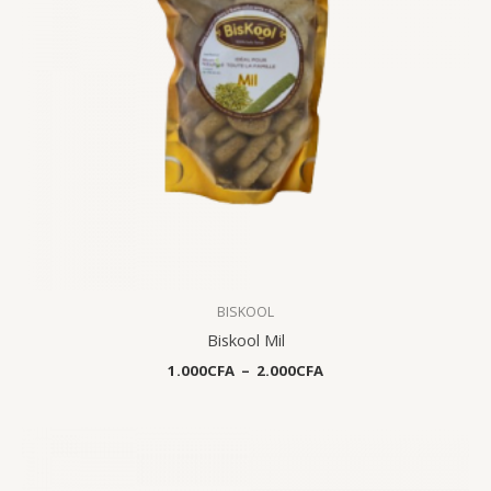
BISKOOL
Biskool Mil
1.000
CFA
–
2.000
CFA
Plage
de
prix :
1.000CFA