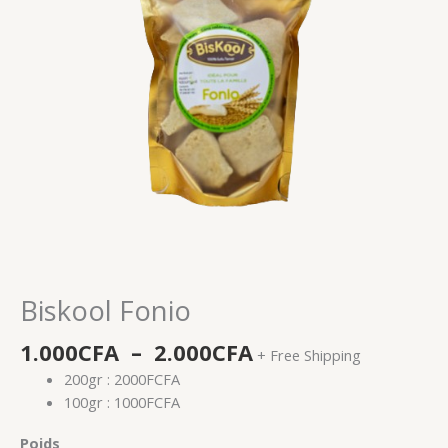
Biskool Fonio
1.000
CFA
–
2.000
CFA
+ Free Shipping
200gr : 2000FCFA
100gr : 1000FCFA
Poids