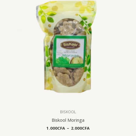
à
2.000CFA
BISKOOL
Biskool Moringa
1.000
CFA
–
2.000
CFA