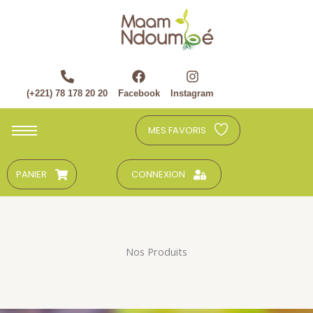
Aller
au
contenu
(+221) 78 178 20 20
Facebook
Instagram
MES FAVORIS
PANIER
CONNEXION
Nos Produits