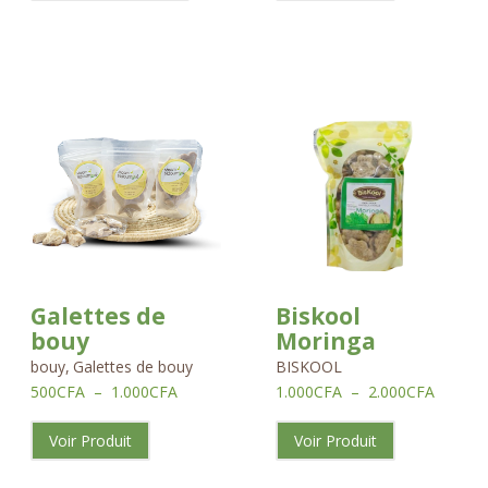
Plage
Plage
de
de
prix :
prix :
500CFA
1.000C
à
à
1.000CFA
2.000C
Galettes de
Biskool
bouy
Moringa
bouy
,
Galettes de bouy
BISKOOL
500
CFA
–
1.000
CFA
1.000
CFA
–
2.000
CFA
Voir Produit
Voir Produit