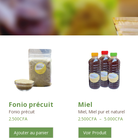
Plage
de
prix :
2.500C
à
5.000C
Fonio précuit
Miel
Fonio précuit
Miel
,
Miel pur et naturel
2.500
CFA
2.500
CFA
–
5.000
CFA
Ajouter au panier
Voir Produit