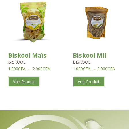
de
de
prix :
prix :
1.000CFA
1.000C
à
à
2.000CFA
2.000C
Biskool Maïs
Biskool Mil
BISKOOL
BISKOOL
1.000
CFA
–
2.000
CFA
1.000
CFA
–
2.000
CFA
Voir Produit
Voir Produit