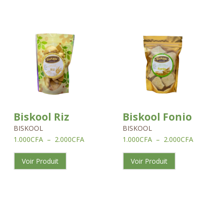
Plage
Plage
de
de
prix :
prix :
1.000CFA
1.000C
à
à
2.000CFA
2.000C
Biskool Riz
Biskool Fonio
BISKOOL
BISKOOL
1.000
CFA
–
2.000
CFA
1.000
CFA
–
2.000
CFA
Voir Produit
Voir Produit
Plage
Plage